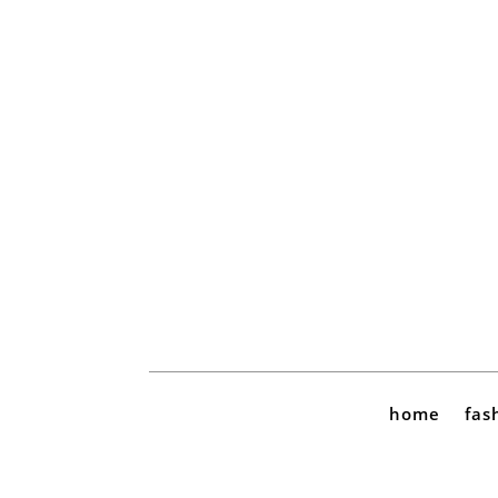
home
fas