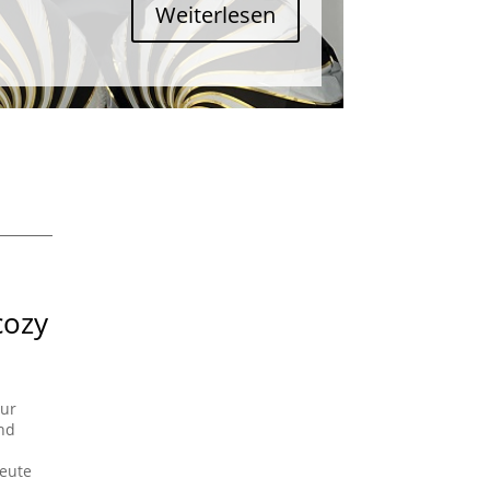
Weiterlesen
cozy
nur
und
heute