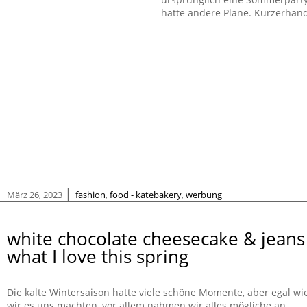
hatte andere Pläne. Kurzerhand 
|
März 26, 2023
fashion
,
food - katebakery
,
werbung
white chocolate cheesecake & jeans
what I love this spring
Die kalte Wintersaison hatte viele schöne Momente, aber egal wi
wir es uns machten, vor allem nahmen wir alles mögliche an