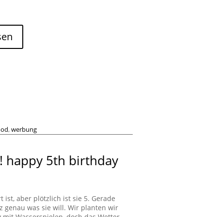
sen
ood
,
werbung
 ! happy 5th birthday
 ist, aber plötzlich ist sie 5. Gerade
z genau was sie will. Wir planten wir
 mit Wasserspielen, doch das Wetter