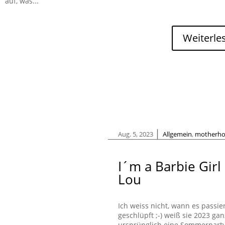
auf, was...
Weiterle
|
Aug. 5, 2023
Allgemein
,
motherh
I´m a Barbie Girl
Lou
Ich weiss nicht, wann es passiert
geschlüpft ;-) weiß sie 2023 gan
ursprünglich eine Sommerparty