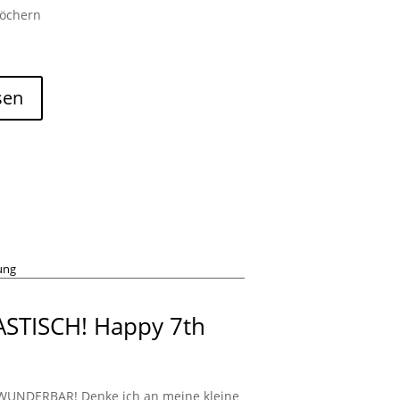
löchern
sen
ung
ASTISCH! Happy 7th
WUNDERBAR! Denke ich an meine kleine