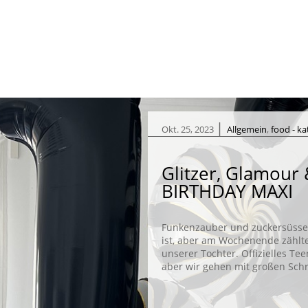
|
Okt. 25, 2023
Allgemein
,
food - k
Glitzer, Glamour
BIRTHDAY MAXI
Funkenzauber und zuckersüsser 
ist, aber am Wochenende zählte
unserer Tochter. Offizielles Te
aber wir gehen mit großen Schri