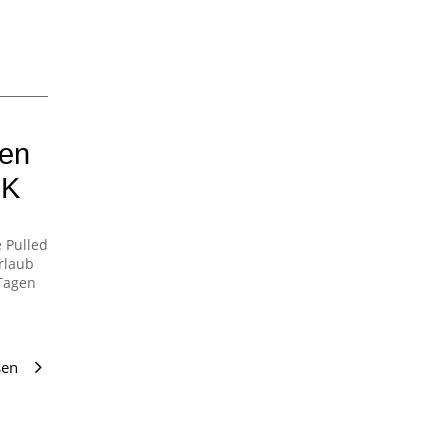
hen
RK
 Pulled
rlaub
 Tagen
sen