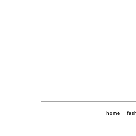
home
fas