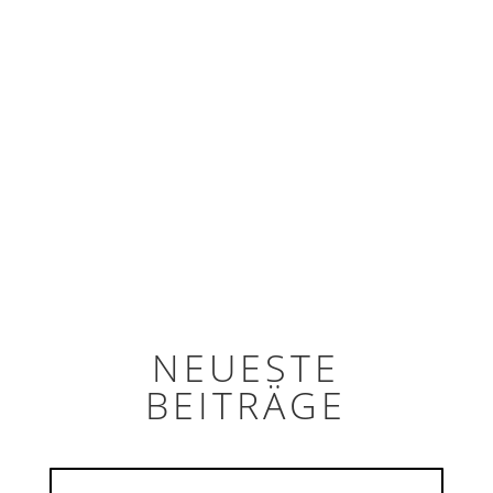
Rezepten kamen, war der Blog die
einfachste Möglichkeit, diese schnell zu
teilen. Es gibt keine schönen Bilder,
denn der Samstag war für mich...
weiterlesen...
NEUESTE
BEITRÄGE