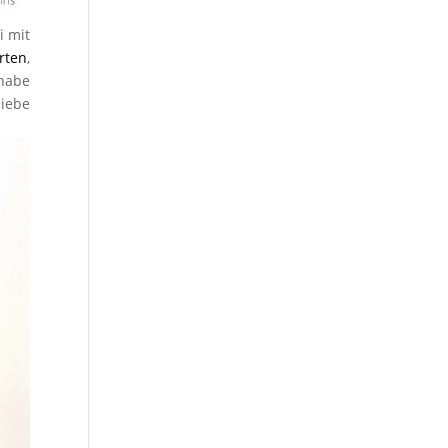
i mit
rten
,
 habe
liebe