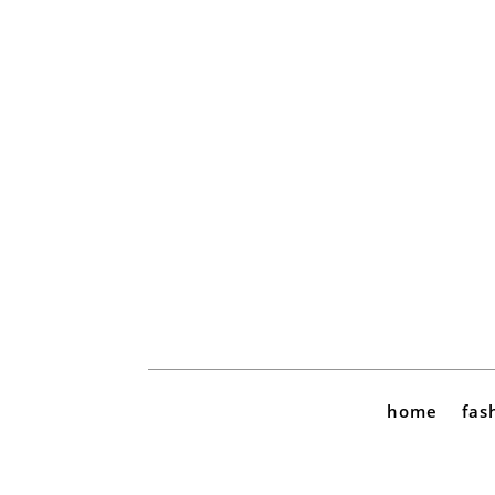
home
fas