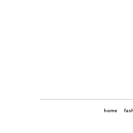
home
fas