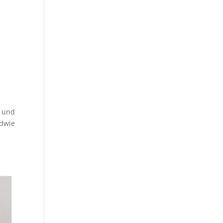
h und
ndwie