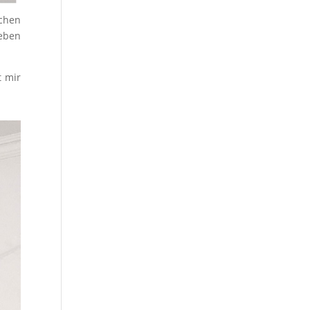
schen
ieben
t mir