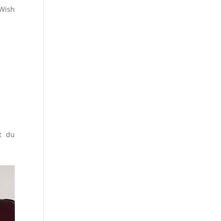
Wish
st du