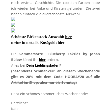
mich erstmal Geschichte. Die coolsten Farben habe
ich wieder bei Anke und Kirsten gefunden. Die zwei
haben einfach die allerschönste Auswahl.
Schönste Birkenstock Auswahl:
hier
meine in metallic Roségold:
hier
Die
Sommersorte Blueberry Lakrids by Johan
Bülow
könnt ihr
hier
ordern.
Alles bei
Dein Lieblingsladen
*
(
besonderes Schmankerl: an diesem Wochenende
gibt es 20% mit dem Code HOORAY20 auf alle
Artikel im Shop, aber nur bis Sonntag
)
Habt ein schönes sommerliches Wochenende!
Herzlichst,
Kate