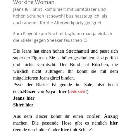
Working Woman
.
Jeans & T-Shirt kombiniert mit Samtblazer und
hohen Schuhen ist sowohl businesstauglich als
auch abends für die Afterworkparty geeignet.
Zum Playdate am Nachmittag kann man ja einfach
die Stiefel gegen Sneaker tauschen 😉
Die Jeans hat einen hohen Stretchanteil und passt sich
super der Figur an. Sie ist höher geschnitten, sitzt perfekt
und nichts verrutscht. Der Bund hat Rüschen, die
wirklich nicht auftragen. Ihr könnt sie mit dem
mitgelieferten Jeansgürtel binden.
Psst
: der Blazer ist gerade im Sale, also beeilt
euch.
Blazer
von
Yaya
:
hier
(
reduziert
!)
Jeans
:
hier
Shirt
:
hier
coolen Anzug
Aus dem Blazer könnt ihr einen
machen. Die passende Hose gibt es nämlich
hier
(gerade geschnitten) oder
hier
(mit Schlag).