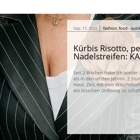
|
Sep. 17, 2022
fashion
,
food - quic
Kürbis Risotto, p
Nadelstreifen: 
Seit 2 Wochen habe ich wieder 
als in den letzten Jahren. 2 St
Haus. Zeit, mit dem Wäschekor
ein bisschen Ordnung zu schaffe