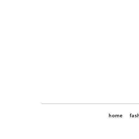
home
fas