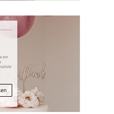
a ein
s
hultüte
sen