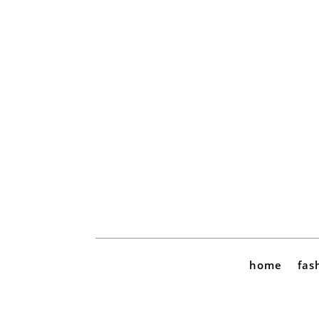
home
fas