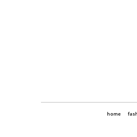
home
fas