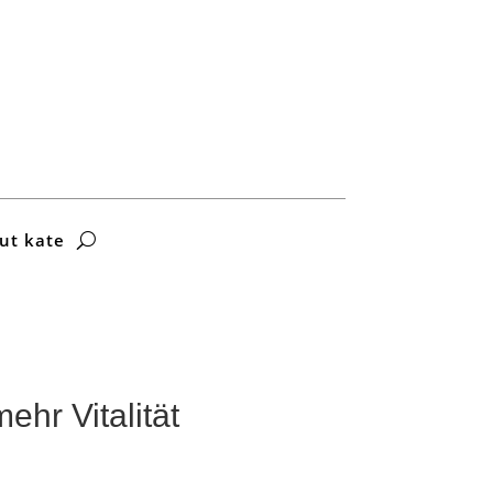
ut kate
r Vitalität