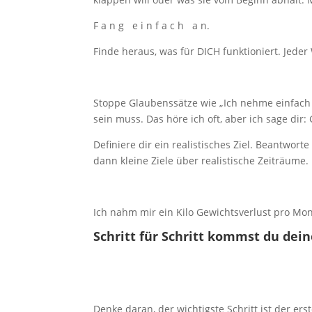
F a n g e i n f a c h a n.
Finde heraus, was für DICH funktioniert. Jeder 
Stoppe Glaubenssätze wie „Ich nehme einfach
sein muss. Das höre ich oft, aber ich sage dir: 
Definiere dir ein realistisches Ziel. Beantwor
dann kleine Ziele über realistische Zeiträume. 
Ich nahm mir ein Kilo Gewichtsverlust pro Mona
Schritt für Schritt kommst du dei
Denke daran, der wichtigste Schritt ist der ers