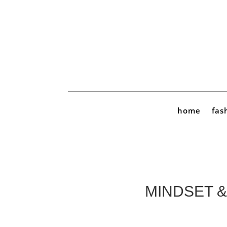
home
fas
MINDSET & 