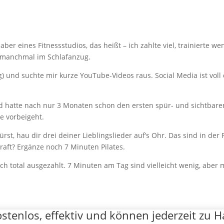
lhaber eines Fitnessstudios, das heißt – ich zahlte viel, trainierte 
 manchmal im Schlafanzug.
) und suchte mir kurze YouTube-Videos raus. Social Media ist voll
 hatte nach nur 3 Monaten schon den ersten spür- und sichtbaren 
e vorbeigeht.
rst, hau dir drei deiner Lieblingslieder auf’s Ohr. Das sind in d
raft? Ergänze noch 7 Minuten Pilates.
ch total ausgezahlt. 7 Minuten am Tag sind vielleicht wenig, aber me
.
tenlos, effektiv und können jederzeit zu 