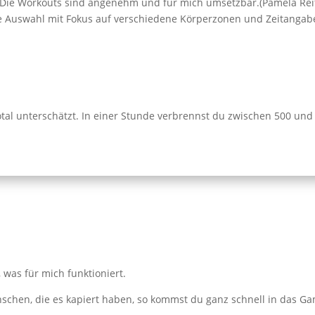
ie Workouts sind angenehm und für mich umsetzbar.(Pamela Reif is
ige Auswahl mit Fokus auf verschiedene Körperzonen und Zeitangabe
otal unterschätzt. In einer Stunde verbrennst du zwischen 500 und 
 was für mich funktioniert.
schen, die es kapiert haben, so kommst du ganz schnell in das Gam