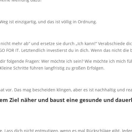
Weg ist einzigartig, und das ist völlig in Ordnung.
 nicht mehr ab“ und ersetze sie durch „Ich kann!“ Verabschiede 
GO FOR IT. Letztendlich investierst du in dich. Wenn das nicht die b
te dir folgende Fragen: Wer möchte ich sein? Wie möchte ich mich f
Kleine Schritte führen langfristig zu großen Erfolgen.
t vor. Das mag bescheiden klingen, aber es ist nachhaltig und real
nem Ziel näher und baust eine gesunde und dauer
te. Lass dich nicht entmutigen, wenn es mal Rückschläge gibt. Jeder 