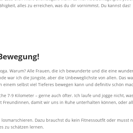
ähigkeit, alles zu erreichen, was du dir vornimmst. Du kannst das!
 Bewegung!
Yoga. Warum? Alle Frauen, die ich bewunderte und die eine wunde
nde war ich die Jüngste, aber die Unbeweglichste von allen. Das wa
 in einem selbst viel Tieferes bewegen kann und definitiv schön ma
e 7-9 Kilometer – gerne auch öfter. Ich laufe und jogge nicht, wa
 mit Freundinnen, damit wir uns in Ruhe unterhalten können, oder a
losmarschieren. Dazu brauchst du kein Fitnessoutfit oder musst ni
es zu schätzen lernen.