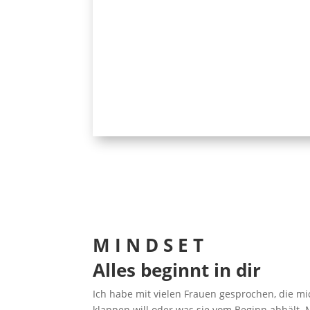
M I N D S E T
Alles beginnt in dir
Ich habe mit vielen Frauen gesprochen, die m
klappen will oder was sie vom Beginn abhält.