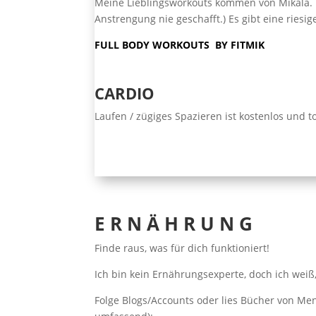
Meine Lieblingsworkouts kommen von Mikala. D
Anstrengung nie geschafft.) Es gibt eine ries
FULL BODY WORKOUTS BY FITMIK
CARDIO
Laufen / zügiges Spazieren ist kostenlos und t
E R N Ä H R U N G
Finde raus, was für dich funktioniert!
Ich bin kein Ernährungsexperte, doch ich weiß,
Folge Blogs/Accounts oder lies Bücher von Men