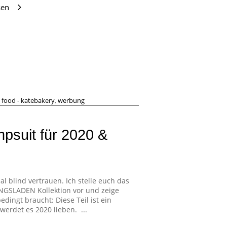
sen
,
food - katebakery
,
werbung
psuit für 2020 &
l blind vertrauen. Ich stelle euch das
INGSLADEN Kollektion vor und zeige
dingt braucht: Diese Teil ist ein
werdet es 2020 lieben. ...