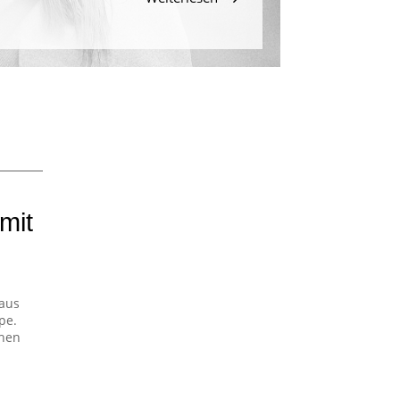
mit
Haus
pe.
chen