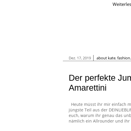
Weiterle
|
Dez. 17, 2019
about kate
,
fashion
Der perfekte Jum
Amarettini
Heute müsst ihr mir einfach ma
jüngste Teil aus der DEINLIEBL
euch, warum ihr genau das unbe
nämlich ein Allrounder und ihr 