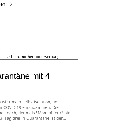
sen
ein
,
fashion
,
motherhood
,
werbung
rantäne mit 4
 wir uns in Selbstisolation, um
von COVID 19 einzudämmen. Die
ell nach, denn als "Mom of four" bin
 Tag drei in Quarantäne ist der...