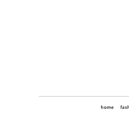
home
fas