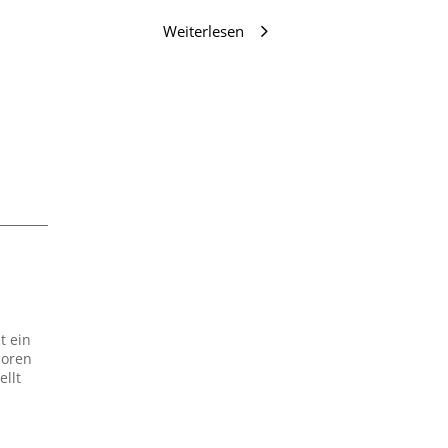
Weiterlesen
t ein
boren
ellt